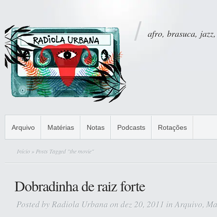
afro, brasuca, jazz,
Arquivo
Matérias
Notas
Podcasts
Rotações
Início
» Posts Tagged "the movie"
Dobradinha de raiz forte
Posted by
Radiola Urbana
on dez 20, 2011 in
Arquivo
,
Ma