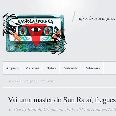
afro, brasuca, jazz,
Arquivo
Matérias
Notas
Podcasts
Rotações
Início
» Posts Tagged "Variety Studios"
Vai uma master do Sun Ra aí, fregues
Posted by
Radiola Urbana
on abr 9, 2014 in
Arquivo
,
Not