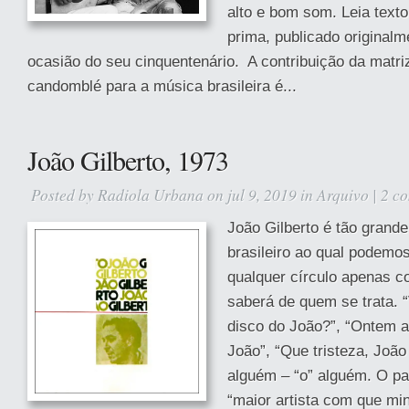
alto e bom som. Leia text
prima, publicado original
ocasião do seu cinquentenário. A contribuição da matri
candomblé para a música brasileira é...
João Gilberto, 1973
Posted by
Radiola Urbana
on jul 9, 2019 in
Arquivo
|
2 c
João Gilberto é tão grande
brasileiro ao qual podemos
qualquer círculo apenas c
saberá de quem se trata. 
disco do João?”, “Ontem a
João”, “Que tristeza, Joã
alguém – “o” alguém. O pa
“maior artista com que mi