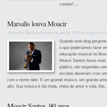
contato”,...
Marsalis louva Moacir
Posted by
Radiola Urbana
on jun 26, 2019 in
Arquivo
|
0 
Quando este blog pergunt
o que poderíamos fazer e
educação musical no Brasi
Moacir Santos fosse mais
público, ele respondeu se
escolas deveriam criar u
com o nome dele. É um grande músico, um grande artis
alto. Sua música é tão linda, cheia de amor e vida. Ele..
Moacir Santos, 90 anos