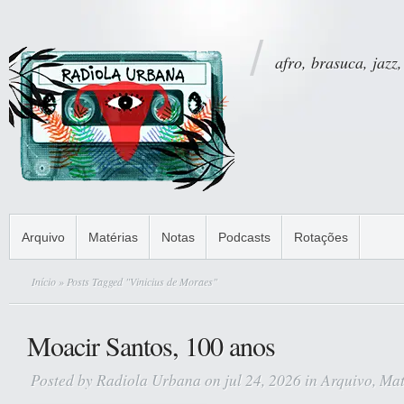
afro, brasuca, jazz,
Arquivo
Matérias
Notas
Podcasts
Rotações
Início
» Posts Tagged "Vinicius de Moraes"
Moacir Santos, 100 anos
Posted by
Radiola Urbana
on jul 24, 2026 in
Arquivo
,
Mat