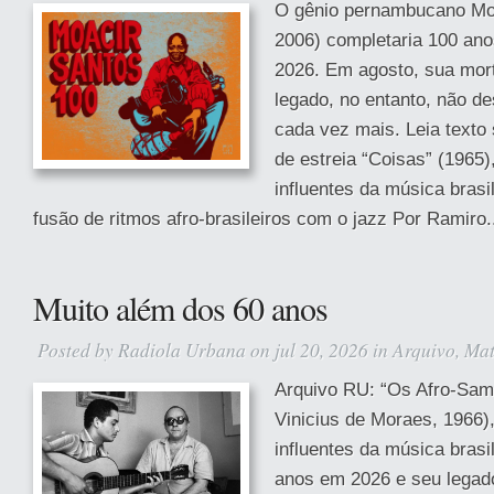
O gênio pernambucano Moa
2006) completaria 100 ano
2026. Em agosto, sua mort
legado, no entanto, não d
cada vez mais. Leia texto
de estreia “Coisas” (1965
influentes da música brasil
fusão de ritmos afro-brasileiros com o jazz Por Ramiro.
Muito além dos 60 anos
Posted by
Radiola Urbana
on jul 20, 2026 in
Arquivo
,
Mat
Arquivo RU: “Os Afro-Sam
Vinicius de Moraes, 1966)
influentes da música brasi
anos em 2026 e seu legad