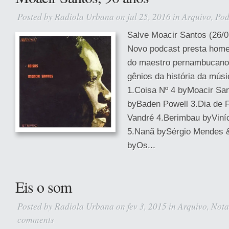
Posted by
Radiola Urbana
on jul 25, 2016 in
Arquivo
,
Pod
Salve Moacir Santos (26/0
Novo podcast presta hom
do maestro pernambucano
gênios da história da mús
1.Coisa Nº 4 byMoacir Sa
byBaden Powell 3.Dia de 
Vandré 4.Berimbau byViní
5.Nanã bySérgio Mendes 
byOs...
Eis o som
Posted by
Radiola Urbana
on fev 3, 2015 in
Arquivo
,
Nota
comments