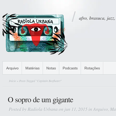
afro, brasuca, jazz,
Arquivo
Matérias
Notas
Podcasts
Rotações
Início
» Posts Tagged "Capitain Beefheart"
O sopro de um gigante
Posted by
Radiola Urbana
on jun 11, 2015 in
Arquivo
,
Ma