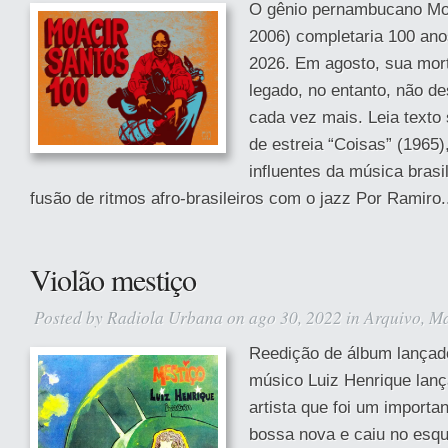
O gênio pernambucano Moa
2006) completaria 100 ano
2026. Em agosto, sua mort
legado, no entanto, não d
cada vez mais. Leia texto
de estreia “Coisas” (1965
influentes da música brasil
fusão de ritmos afro-brasileiros com o jazz Por Ramiro.
Violão mestiço
Posted by
Radiola Urbana
on ago 30, 2022 in
Arquivo
,
Ma
Reedição de álbum lançad
músico Luiz Henrique lanç
artista que foi um import
bossa nova e caiu no esqu