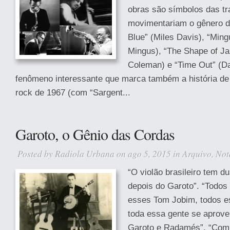
obras são símbolos das t
movimentariam o gênero dal
Blue” (Miles Davis), “Min
Mingus), “The Shape of Ja
Coleman) e “Time Out” (D
fenômeno interessante que marca também a história de
rock de 1967 (com “Sargent...
Garoto, o Gênio das Cordas
Posted by
Radiola Urbana
on ago 5, 2015 in
Arquivo
,
Not
“O violão brasileiro tem d
depois do Garoto”. “Todos
esses Tom Jobim, todos es
toda essa gente se aprovei
Garoto e Radamés”. “Com 