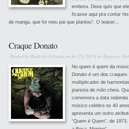
embora. Deus quis que ele
ficasse aqui pra contar hi
de manga, que foi meu pai que plantou”. O teaser...
Craque Donato
Posted by
Radiola Urbana
on fev 20, 2014 in
Arquivo
,
Not
No quem é quem da música
Donato é um dos craques:
multiplicador de harmonia
pianista de mão cheia. Qua
comemora a data redonda 
músico celebra os 40 ano
apresenta um outro atribut
“Quem é Quem”, de 1973, 
a Boca, Menino”,...