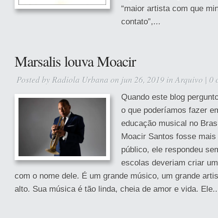
“maior artista com que mi
contato”,...
Marsalis louva Moacir
Posted by
Radiola Urbana
on jun 26, 2019 in
Arquivo
|
0 
Quando este blog pergunt
o que poderíamos fazer e
educação musical no Brasi
Moacir Santos fosse mais
público, ele respondeu se
escolas deveriam criar u
com o nome dele. É um grande músico, um grande artis
alto. Sua música é tão linda, cheia de amor e vida. Ele..