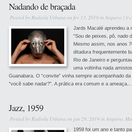
Nadando de braçada
Posted by
Radiola Urbana
on fev 13, 2019 in
Arquivo
|
0 
Jards Macalé aprendeu a 
“Sou de peixes, pô, nado 
Mesmo assim, nos anos 70
ditadura frequentemente b
Rio de Janeiro e pergunta
uma voltinha nada amistos
Guanabara. O “convite” vinha sempre acompanhado da 
“você sabe nadar?”. A prática era comum e a ameaça...
Jazz, 1959
Posted by
Radiola Urbana
on jan 29, 2019 in
Arquivo
,
Ma
1959 foi um ano e tanto pa