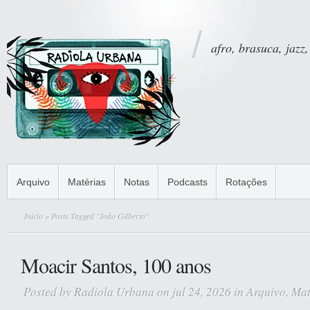
afro, brasuca, jazz,
Arquivo
Matérias
Notas
Podcasts
Rotações
Início
» Posts Tagged "João Gilberto"
Moacir Santos, 100 anos
Posted by
Radiola Urbana
on jul 24, 2026 in
Arquivo
,
Mat