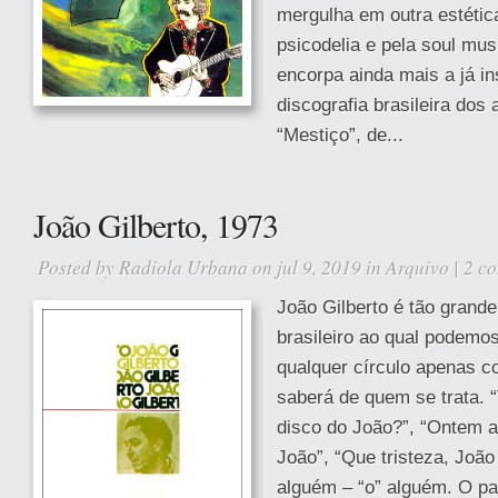
mergulha em outra estética
psicodelia e pela soul mus
encorpa ainda mais a já i
discografia brasileira dos
“Mestiço”, de...
João Gilberto, 1973
Posted by
Radiola Urbana
on jul 9, 2019 in
Arquivo
|
2 c
João Gilberto é tão grande
brasileiro ao qual podemos
qualquer círculo apenas c
saberá de quem se trata. 
disco do João?”, “Ontem a
João”, “Que tristeza, Joã
alguém – “o” alguém. O pa