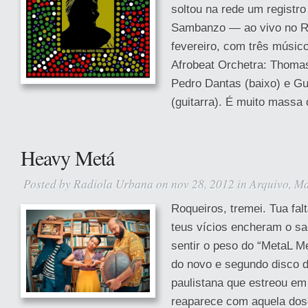
soltou na rede um registr
Sambanzo — ao vivo no Ri
fevereiro, com três músi
Afrobeat Orchetra: Thomas
Pedro Dantas (baixo) e G
(guitarra). É muito massa o
Heavy Metá
Posted by
Radiola Urbana
on nov 28, 2012 in
Arquivo
,
Ma
Roqueiros, tremei. Tua fal
teus vícios encheram o s
sentir o peso do “MetaL M
do novo e segundo disco 
paulistana que estreou em
reaparece com aquela dos