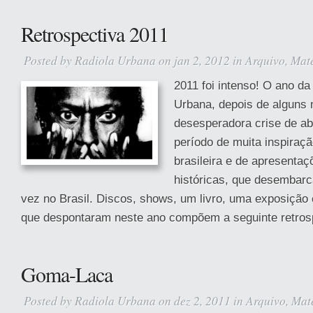
Retrospectiva 2011
Posted by
Radiola Urbana
on jan 2, 2012 in
Arquivo
,
Maté
2011 foi intenso! O ano da
Urbana, depois de alguns
desesperadora crise de ab
período de muita inspiraç
brasileira e de apresentaç
históricas, que desembarc
vez no Brasil. Discos, shows, um livro, uma exposição
que despontaram neste ano compõem a seguinte retrosp
Goma-Laca
Posted by
Radiola Urbana
on dez 2, 2011 in
Arquivo
,
Mat