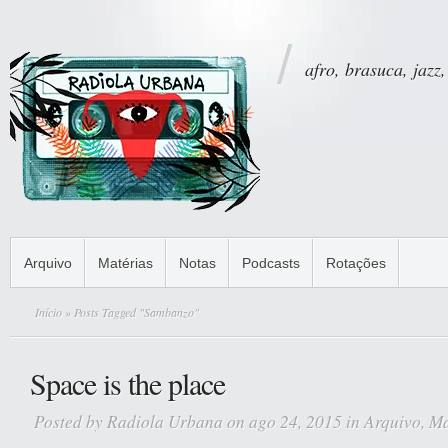
afro, brasuca, jazz,
Arquivo
Matérias
Notas
Podcasts
Rotações
Início
» Posts Tagged "Sambanzo"
Space is the place
Posted by
Radiola Urbana
on ago 24, 2015 in
Arquivo
,
Ma