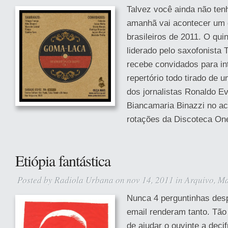
Talvez você ainda não ten
amanhã vai acontecer um
brasileiros de 2011. O qu
liderado pelo saxofonista
recebe convidados para in
repertório todo tirado de 
dos jornalistas Ronaldo Ev
Biancamaria Binazzi no ac
rotações da Discoteca One
Etiópia fantástica
Posted by
Radiola Urbana
on nov 14, 2011 in
Arquivo
,
Ma
Nunca 4 perguntinhas des
email renderam tanto. Tão
de ajudar o ouvinte a deci