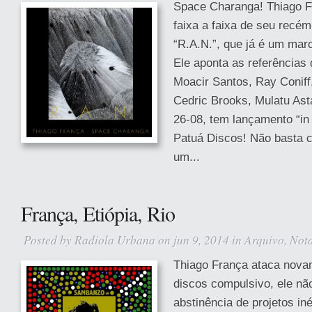
Space Charanga! Thiago F
faixa a faixa de seu recém
“R.A.N.”, que já é um marc
Ele aponta as referências
Moacir Santos, Ray Coniff
Cedric Brooks, Mulatu As
26-08, tem lançamento “in 
Patuá Discos! Não basta 
um...
França, Etiópia, Rio
Posted by
Radiola Urbana
on jun 9, 2014 in
Arquivo
,
Not
Thiago França ataca nova
discos compulsivo, ele nã
abstinência de projetos in